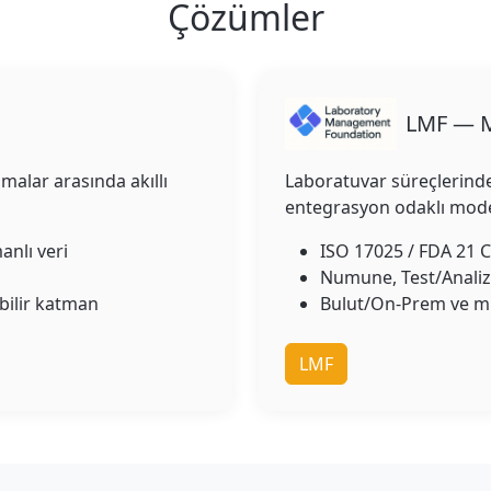
Çözümler
LMF — M
malar arasında akıllı
Laboratuvar süreçlerinde 
entegrasyon odaklı mod
nlı veri
ISO 17025 / FDA 21 
Numune, Test/Analiz,
bilir katman
Bulut/On-Prem ve mi
LMF